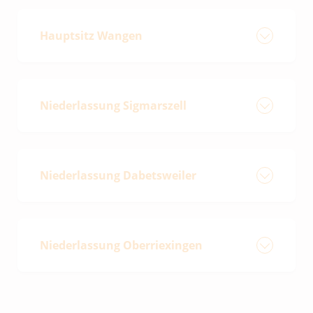
Hauptsitz Wangen
Bregenzer Straße 21/b
88239 Wangen im Allgäu
Niederlassung Sigmarszell
Tel. 07522 / 70 75 99 - 0
Hauptstraße 38
Fax. 07522 / 70 75 99 - 29
88138 Sigmarszell
Niederlassung Dabetsweiler
Tel. 08389 / 92 90 69 - 0
Dabetsweiler 1
Fax. 08389 / 92 90 69 - 29
88239 Wangen i.A.
Niederlassung Oberriexingen
Tel. 07528 / 20 79 9 - 0
Obere Gasse 10
71739 Oberriexingen