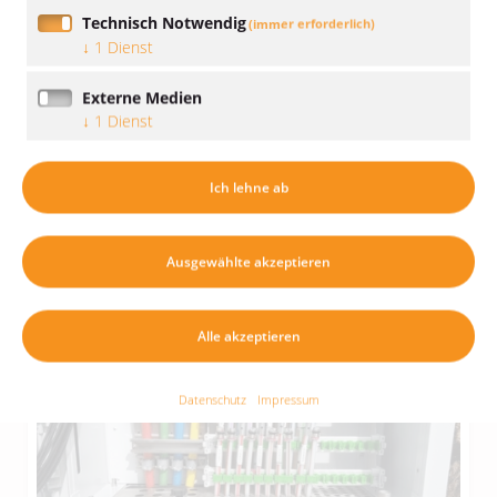
Technisch Notwendig
(immer erforderlich)
↓
1
Dienst
Externe Medien
↓
1
Dienst
Ich lehne ab
Ausgewählte akzeptieren
Alle akzeptieren
Datenschutz
Impressum