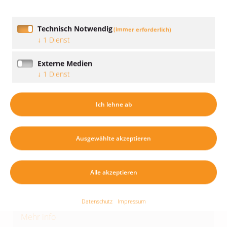
Technisch Notwendig
(immer erforderlich)
↓
1
Dienst
Externe Medien
↓
1
Dienst
Grillfest
Ich lehne ab
Gemeinsam mit unserem Wangener Büro haben
wir Schlachtianer uns am mittig liegenden
Ausgewählte akzeptieren
Bürostandort in Dabetsweiler getroffen. Mit einer
schmackhaften Salatauswahl und feinen Leckereien
Alle akzeptieren
der Metzgerei Joos aus Wangen wurde der Grill
mächtig eingeheizt.
Datenschutz
Impressum
Mehr info