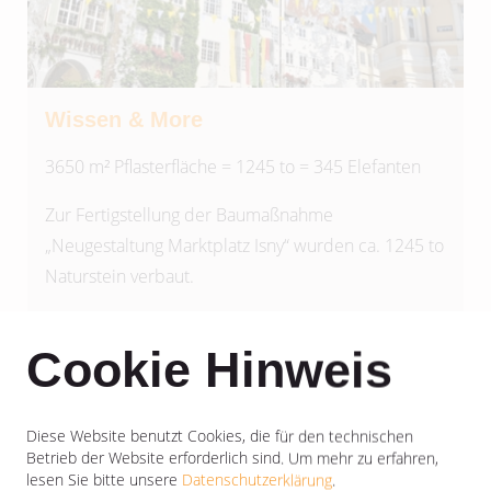
Wissen & More
3650 m² Pflasterfläche = 1245 to = 345 Elefanten
Zur Fertigstellung der Baumaßnahme
„Neugestaltung Marktplatz Isny“ wurden ca. 1245 to
Naturstein verbaut.
Mehr info
Cookie Hinweis
Diese Website benutzt Cookies, die für den technischen
Betrieb der Website erforderlich sind.
Um mehr zu erfahren,
lesen Sie bitte unsere
Datenschutzerklärung
.