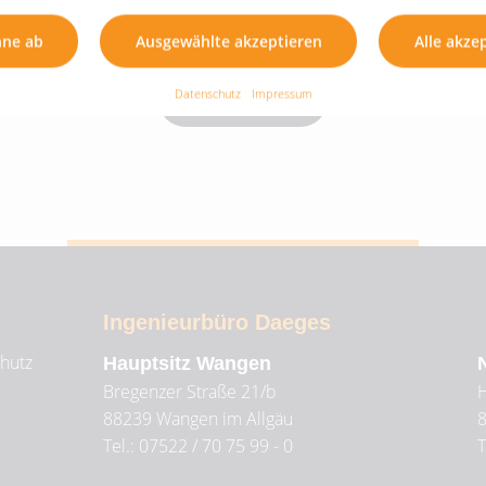
hne ab
Ausgewählte akzeptieren
Alle akze
Datenschutz
Impressum
Zeig mehr
Ingenieurbüro Daeges
hutz
Hauptsitz Wangen
Bregenzer Straße 21/b
H
88239
Wangen im Allgäu
Tel.: 07522 / 70 75 99 - 0
T