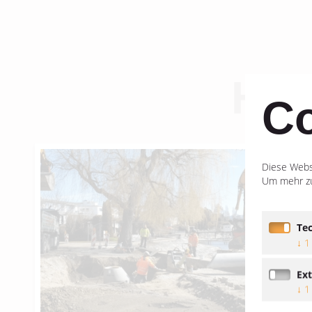
Hal
Co
Diese Websi
Um mehr zu
Te
↓
1
Ex
↓
1