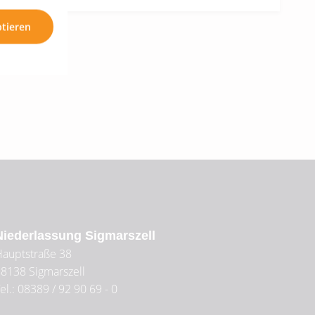
ptieren
Niederlassung Sigmarszell
auptstraße 38
88138
Sigmarszell
el.: 08389 / 92 90 69 - 0