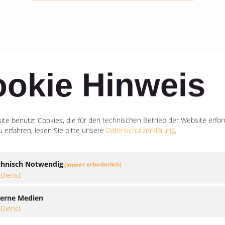
binsel Wasser
okie Hinweis
te benutzt Cookies, die für den technischen Betrieb der Website erford
 erfahren, lesen Sie bitte unsere
Datenschutzerklärung
.
chnisch Notwendig
(immer erforderlich)
Dienst
terne Medien
Dienst